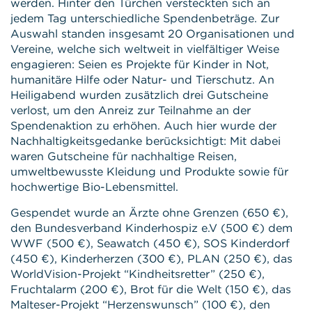
werden. Hinter den Türchen versteckten sich an
jedem Tag unterschiedliche Spendenbeträge. Zur
Auswahl standen insgesamt 20 Organisationen und
Vereine, welche sich weltweit in vielfältiger Weise
engagieren: Seien es Projekte für Kinder in Not,
humanitäre Hilfe oder Natur- und Tierschutz. An
Heiligabend wurden zusätzlich drei Gutscheine
verlost, um den Anreiz zur Teilnahme an der
Spendenaktion zu erhöhen. Auch hier wurde der
Nachhaltigkeitsgedanke berücksichtigt: Mit dabei
waren Gutscheine für nachhaltige Reisen,
umweltbewusste Kleidung und Produkte sowie für
hochwertige Bio-Lebensmittel.
Gespendet wurde an Ärzte ohne Grenzen (650 €),
den Bundesverband Kinderhospiz e.V (500 €) dem
WWF (500 €), Seawatch (450 €), SOS Kinderdorf
(450 €), Kinderherzen (300 €), PLAN (250 €), das
WorldVision-Projekt “Kindheitsretter” (250 €),
Fruchtalarm (200 €), Brot für die Welt (150 €), das
Malteser-Projekt “Herzenswunsch” (100 €), den