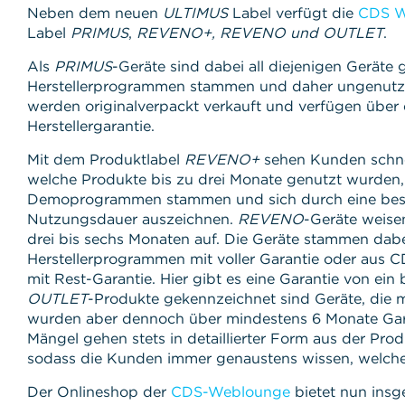
Neben dem neuen
ULTIMUS
Label verfügt die
CDS W
Label
PRIMUS
,
REVENO+, REVENO und OUTLET
.
Als
PRIMUS
-Geräte sind dabei all diejenigen Geräte 
Herstellerprogrammen stammen und daher ungenutzt
werden originalverpackt verkauft und verfügen über e
Herstellergarantie.
Mit dem Produktlabel
REVENO+
sehen Kunden schnel
welche Produkte bis zu drei Monate genutzt wurden
Demoprogrammen stammen und sich durch eine bes
Nutzungsdauer auszeichnen.
REVENO
-Geräte weise
drei bis sechs Monaten auf. Die Geräte stammen dab
Herstellerprogrammen mit voller Garantie oder aus C
mit Rest-Garantie. Hier gibt es eine Garantie von ein b
OUTLET
-Produkte gekennzeichnet sind Geräte, die 
wurden aber dennoch über mindestens 6 Monate Gara
Mängel gehen stets in detaillierter Form aus der Pro
sodass die Kunden immer genaustens wissen, welches
Der Onlineshop der
CDS-Weblounge
bietet nun insg