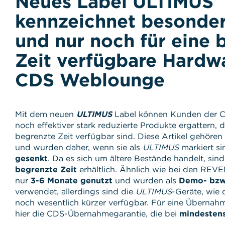
Neues Label ULTIMUS
kennzeichnet besonder
und nur noch für eine 
Zeit verfügbare Hardwa
CDS Weblounge
Mit dem neuen
ULTIMUS
Label können Kunden der 
noch effektiver stark reduzierte Produkte ergattern, d
begrenzte Zeit verfügbar sind. Diese Artikel gehöre
und wurden daher, wenn sie als
ULTIMUS
markiert s
gesenkt
. Da es sich um ältere Bestände handelt, sind
begrenzte Zeit
erhältlich. Ähnlich wie bei den REV
nur
3-6 Monate genutzt
und wurden als
Demo- bzw.
verwendet, allerdings sind die
ULTIMUS
-Geräte, wie
noch wesentlich kürzer verfügbar. Für eine Übernahm
hier die CDS-Übernahmegarantie, die bei
mindestens