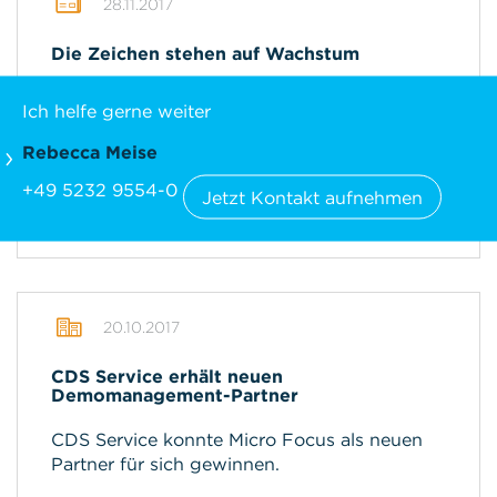
28.11.2017
Die Zeichen stehen auf Wachstum
Im Bericht werden die Entwicklungen am
Ich helfe gerne weiter
CDS-Standort in Lage erläutert, die sich 2017
ereignet haben und eine Aussicht auf
Rebecca Meise
zuküntige Projekte gegeben.
+49 5232 9554-0
Jetzt Kontakt aufnehmen
mehr
20.10.2017
CDS Service erhält neuen
Demomanagement-Partner
CDS Service konnte Micro Focus als neuen
Partner für sich gewinnen.