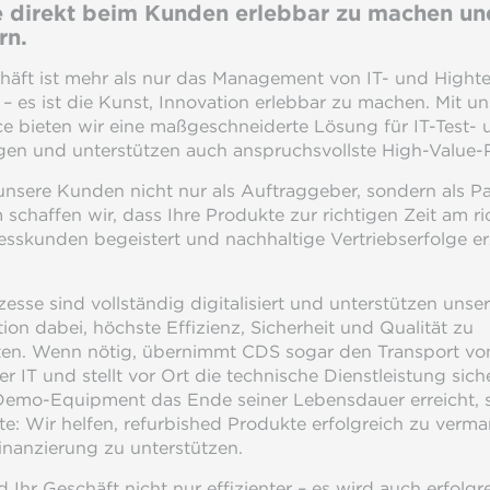
 direkt beim Kunden erlebbar zu machen und
rn.
häft ist mehr als nur das Management von IT- und High
 es ist die Kunst, Innovation erlebbar zu machen. Mit u
e bieten wir eine maßgeschneiderte Lösung für IT-Test- 
ngen und unterstützen auch anspruchsvollste High-Value-
nsere Kunden nicht nur als Auftraggeber, sondern als Pa
chaffen wir, dass Ihre Produkte zur richtigen Zeit am ri
esskunden begeistert und nachhaltige Vertriebserfolge erz
esse sind vollständig digitalisiert und unterstützen unse
ion dabei, höchste Effizienz, Sicherheit und Qualität zu
ten. Wenn nötig, übernimmt CDS sogar den Transport vo
r IT und stellt vor Ort die technische Dienstleistung sich
emo-Equipment das Ende seiner Lebensdauer erreicht, s
ite: Wir helfen, refurbished Produkte erfolgreich zu verm
inanzierung zu unterstützen.
d Ihr Geschäft nicht nur effizienter – es wird auch erfolgre