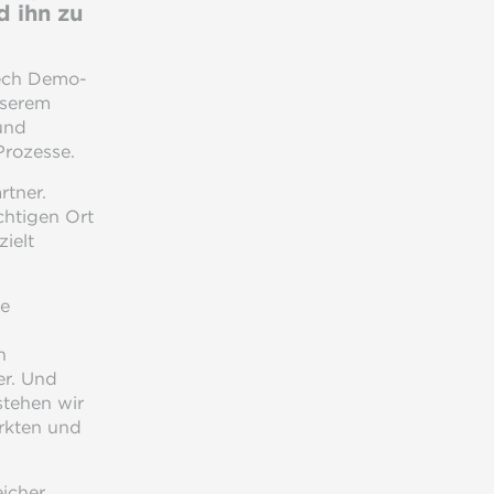
 ihn zu
tech Demo-
nserem
und
Prozesse.
rtner.
chtigen Ort
ielt
re
n
er. Und
tehen wir
arkten und
icher.