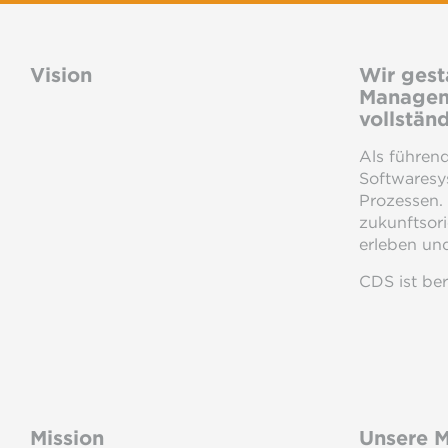
Vision
Wir gest
Manageme
vollständ
Als führend
Softwaresy
Prozessen. 
zukunftsor
erleben und
CDS ist ber
Mission
Unsere Mi