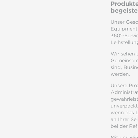
Produkte
begeiste
Unser Gesc
Equipment –
360°-Servic
Leihstellu
Wir sehen u
Gemeinsam s
sind, Busin
werden.
Unsere Proz
Administrat
gewährleis
unverpackte
wenn das D
an Ihrer Se
bei der Ref
Mit uns wir