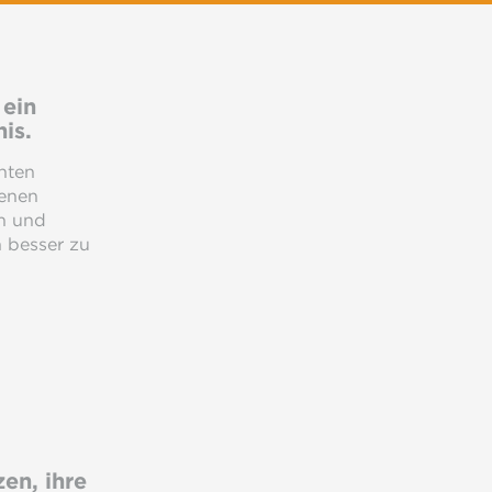
 ein
is.
nten
benen
ch und
n besser zu
zen, ihre