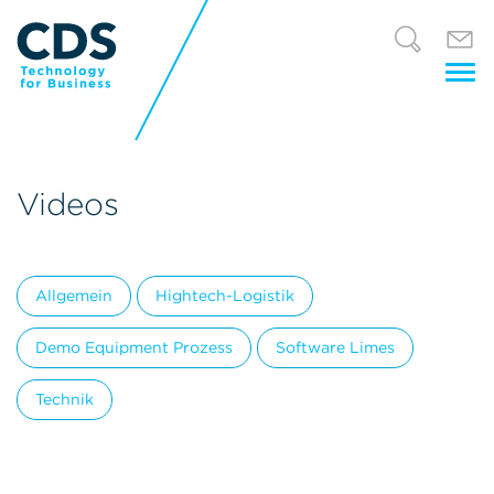
Tog
nav
Videos
Allgemein
Hightech-Logistik
Demo Equipment Prozess
Software Limes
Technik
Was ist Demo Equipment Management?
Wie bleibt Demo Equipment wirtschaftlich?