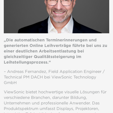
„Die automatischen Terminerinnerungen und
generierten Online Leihverträge führte bei uns zu
einer deutlichen Arbeitsentlastung bei
gleichzeitiger Qualitätssteigerung im
Leihstellungsprozess.“
– Andreas Fernandez, Field Application Engineer /
Technical PM DACH bei ViewSonic Technology
GmbH
ViewSonic bietet hochwertige visuelle Lösungen für
verschiedene Branchen, darunter Bildung,
Unternehmen und professionelle Anwender. Das
Produktspektrum umfasst Displays, Projektoren,