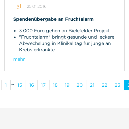
25.01.2016
Spendenübergabe an Fruchtalarm
3.000 Euro gehen an Bielefelder Projekt
"Fruchtalarm" bringt gesunde und leckere
Abwechslung in Klinikalltag für junge an
Krebs erkrankte...
mehr
…
1
15
16
17
18
19
20
21
22
23